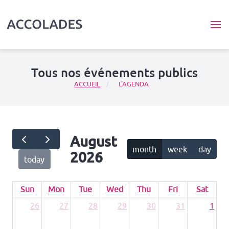
Aller au contenu principal
Tous nos événements publics
ACCUEIL
L'AGENDA
August
month
week
day
2026
today
Sun
Mon
Tue
Wed
Thu
Fri
Sat
26
27
28
29
30
31
1