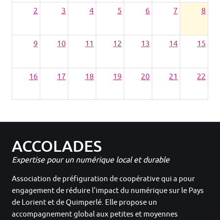
2
3
4
5
6
7
8
9
10
11
12
13
14
15
16
17
18
19
20
21
22
23
24
25
26
27
28
29
ACCOLADES
30
31
1
2
3
4
5
Expertise pour un numérique local et durable
Association de préfiguration de coopérative qui a pour
engagement de réduire l'impact du numérique sur le Pays
de Lorient et de Quimperlé. Elle propose un
accompagnement global aux petites et moyennes